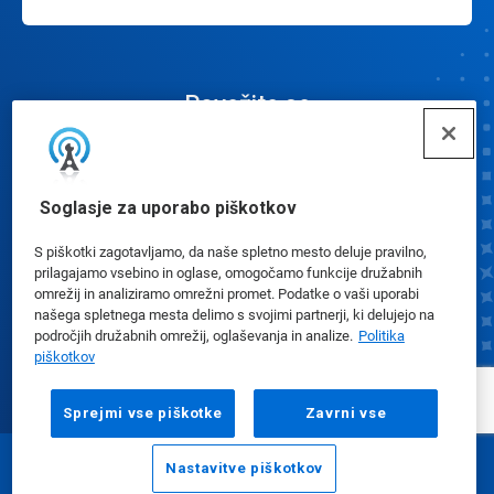
Povežite se
Soglasje za uporabo piškotkov
S piškotki zagotavljamo, da naše spletno mesto deluje pravilno,
Nastavitve piškotkov
prilagajamo vsebino in oglase, omogočamo funkcije družabnih
omrežij in analiziramo omrežni promet. Podatke o vaši uporabi
našega spletnega mesta delimo s svojimi partnerji, ki delujejo na
področjih družabnih omrežij, oglaševanja in analize.
Politika
piškotkov
Sprejmi vse piškotke
Zavrni vse
Nastavitve piškotkov
E-naslov
Pokliči